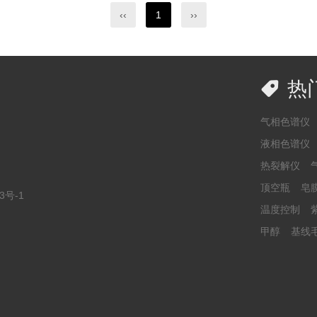
‹‹
1
››

热
气相色谱仪
液相色谱仪
热裂解仪
顶空瓶
皂
3号-1
温度控制
甲醇
基线