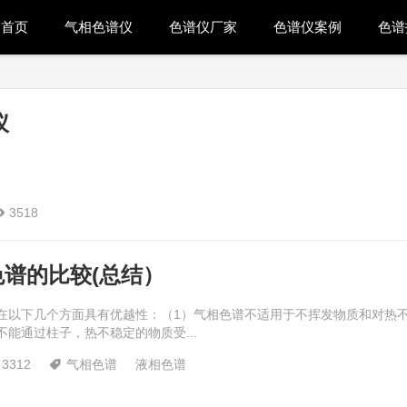
首页
气相色谱仪
色谱仪厂家
色谱仪案例
色谱
仪
3518

谱的比较(总结）
在以下几个方面具有优越性：（1）气相色谱不适用于不挥发物质和对热
能通过柱子，热不稳定的物质受...
3312
气相色谱
液相色谱
