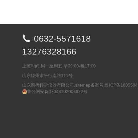

0632-5571618
13276328166
上班时间 周一至周五 早09:00-晚17:00
山东滕州市平行南路111号
山东谱析科学仪器有限公司.
sitemap
备案号:
鲁ICP备1805584
鲁公网安备37048102006622号