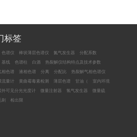
门标签
色谱仪
棒状薄层色谱仪
氮气发生器
分配系数
基线
色谱柱
白酒
热裂解仪结构特点及技术参数
气相色谱
液相色谱
分离
分配比
热裂解气相色谱仪
膜流量计
黄曲霉毒素检测
薄层色谱
甘油（
室内环境
紫外可见分光光度计
微量注射器
氢气发生器
微量硫
毛刺
检出限