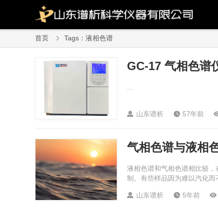
首页
Tags：液相色谱

GC-17 气相色谱
...
山东谱析
57年前


气相色谱与液相色
液相色谱和气相色谱相比较，
制。有些样品因为难以汽化而不
山东谱析
5年前


