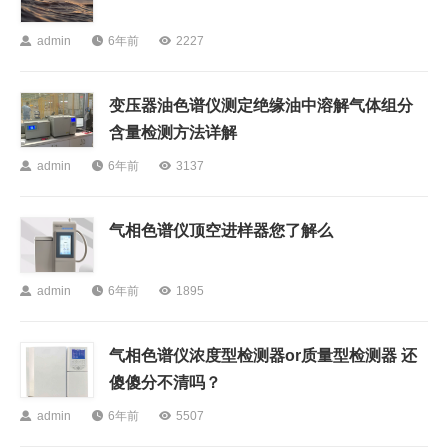

admin

6年前

2227
变压器油色谱仪测定绝缘油中溶解气体组分
含量检测方法详解

admin

6年前

3137
气相色谱仪顶空进样器您了解么

admin

6年前

1895
气相色谱仪浓度型检测器or质量型检测器 还
傻傻分不清吗？

admin

6年前

5507