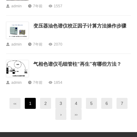

admin

7年前

1557
变压器油色谱仪校正因子计算方法操作步骤

admin

7年前

2070
气相色谱仪毛细管柱“再生”有哪些方法？

admin

7年前

1854
‹‹
1
2
3
4
5
6
7
›
››