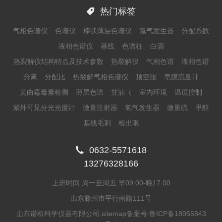

热门标签
气相色谱仪
色谱仪
棒状薄层色谱仪
氮气发生器
分配系数
液相色谱仪
基线
色谱柱
白酒
热裂解仪结构特点及技术参数
热裂解仪
气相色谱
液相色谱
分离
分配比
热裂解气相色谱仪
顶空瓶
皂膜流量计
黄曲霉毒素检测
薄层色谱
甘油（
室内环境
温度控制
紫外可见分光光度计
微量注射器
氢气发生器
微量硫
甲醇
基线毛刺
检出限

0632-5571618
13276328166
上班时间 周一至周五 早09:00-晚17:00
山东滕州市平行南路111号
山东谱析科学仪器有限公司.
sitemap
备案号:
鲁ICP备18055843