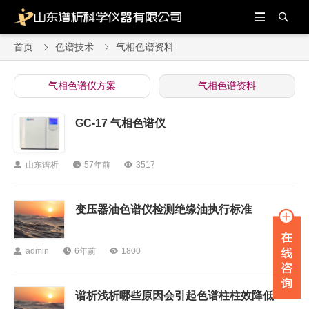


首页
色谱技术
气相色谱资料


气相色谱仪方案
气相色谱资料
GC-17 气相色谱仪

山东谱析

57年前

3517
变压器油色谱仪检测绝缘油执行标准

admin

6年前

1800
谱析浅析哪些原因会引起色谱柱柱效降低